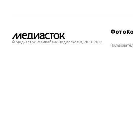
Фото
К
© Медиасток. Медиабанк Подмосковья,
2023–2026.
Пользовател